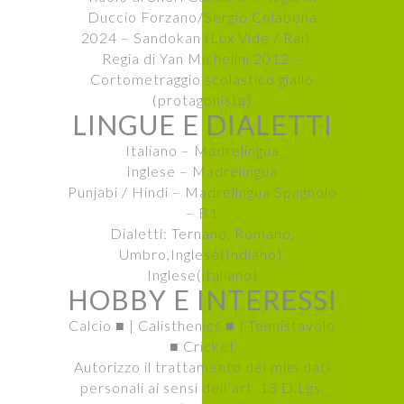
Duccio Forzano/Sergio Colabona
2024 – Sandokan (Lux Vide / Rai) –
Regia di Yan Michelini 2012 –
Cortometraggio scolastico giallo
(protagonista)
LINGUE E DIALETTI
Italiano – Madrelingua
Inglese – Madrelingua
Punjabi / Hindi – Madrelingua Spagnolo
– B1
Dialetti: Ternano, Romano,
Umbro,Inglese(Indiano),
Inglese(italiano)
HOBBY E INTERESSI
Calcio ■ | Calisthenics ■ | Tennistavolo
■ Cricket
Autorizzo il trattamento dei miei dati
personali ai sensi dell’art. 13 D.Lgs.