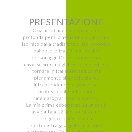
PRESENTAZIONE
Origini indiane e una passione
profonda per il cinema fin da bambino,
ispirato dalla tradizione di Bollywood e
dal potere trasformativo dei
personaggi. Dopo un percorso
universitario in Inghilterra, ho scelto di
tornare in Italia per dedicarmi
pienamente alla recitazione,
intraprendendo un percorso
professionale nel mondo
cinematografico e televisivo.
La mia prima esperienza su un set è
avvenuta a 12 anni, durante un
progetto scolastico: un
cortometraggio giallo in cui ero
protagonista. Da quel momento ho