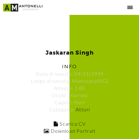
Jaskaran Singh
INFO
Data di nascita: 04/11/1999
Luogo di nascita: Marsciano(PG)
Altezza: 1.80
Occhi: Marroni
Capelli: Neri
Categoria:
Attori
Scarica CV
Download Portrait