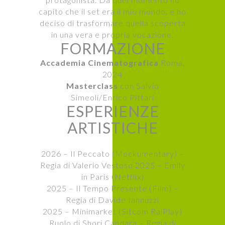
capito che il set era il mio mondo, e ho
deciso di trasformare quella scoperta
in una vera e propria vocazione.
FORMAZIONE
Accademia Cinematografica
Roma,
2024
Masterclass
con Salvio
Simeoli/Enrico Pittari
ESPERIENZE
ARTISTICHE
2026 – Il Peccato (Mockumentary) –
Regia di Valerio Vestoso 2025 – Emily
in Paris (Netflix)
2025 – Il Tempo Presente (Film) –
Regia di Davide Iannuzzi
2025 – Minimarket (Sitcom RaiPlay)
Ruolo di Shori Candara – Regia di